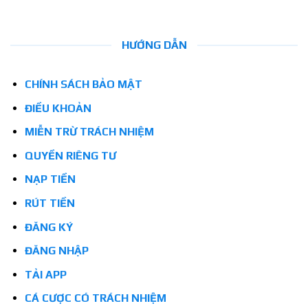
HƯỚNG DẪN
CHÍNH SÁCH BẢO MẬT
ĐIỀU KHOẢN
MIỄN TRỪ TRÁCH NHIỆM
QUYỀN RIÊNG TƯ
NẠP TIỀN
RÚT TIỀN
ĐĂNG KÝ
ĐĂNG NHẬP
TẢI APP
CÁ CƯỢC CÓ TRÁCH NHIỆM