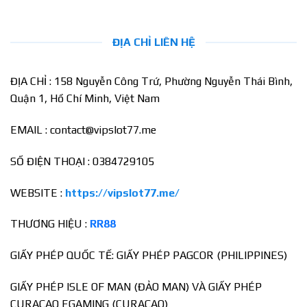
ĐỊA CHỈ LIÊN HỆ
ĐỊA CHỈ : 158 Nguyễn Công Trứ, Phường Nguyễn Thái Bình,
Quận 1, Hồ Chí Minh, Việt Nam
EMAIL :
contact@vipslot77.me
SỐ ĐIỆN THOẠI : 0384729105
WEBSITE :
https://vipslot77.me/
THƯƠNG HIỆU :
RR88
GIẤY PHÉP QUỐC TẾ: GIẤY PHÉP PAGCOR (PHILIPPINES)
GIẤY PHÉP ISLE OF MAN (ĐẢO MAN) VÀ GIẤY PHÉP
CURAÇAO EGAMING (CURAÇAO)