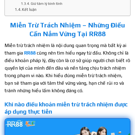
Giữ tâm lý bình tĩnh
Kết luận
Miễn Trừ Trách Nhiệm – Những Điều
Cần Nắm Vững Tại RR88
Miễn trừ trách nhiệm là nội dung quan trọng mà bất kỳ ai
tham gia
RR88
cũng nên tìm hiểu ngay từ đầu. Không chỉ là
điều khoản pháp lý, đây còn là cơ sở giúp người chơi biết rõ
quyền lợi của mình đến đâu và nền tảng chịu trách nhiệm
trong phạm vi nào. Khi hiểu đúng miễn trừ trách nhiệm,
bạn sẽ tham gia với tâm thế vững vàng, hạn chế rủi ro và
tránh những hiểu lầm không đáng có.
Khi nào điều khoản miễn trừ trách nhiệm được
áp dụng thực tiễn