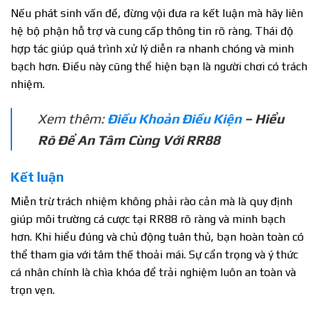
Nếu phát sinh vấn đề, đừng vội đưa ra kết luận mà hãy liên
hệ bộ phận hỗ trợ và cung cấp thông tin rõ ràng. Thái độ
hợp tác giúp quá trình xử lý diễn ra nhanh chóng và minh
bạch hơn. Điều này cũng thể hiện bạn là người chơi có trách
nhiệm.
Xem thêm:
Điều Khoản Điều Kiện
– Hiểu
Rõ Để An Tâm Cùng Với RR88
Kết luận
Miễn trừ trách nhiệm không phải rào cản mà là quy định
giúp môi trường cá cược tại RR88 rõ ràng và minh bạch
hơn. Khi hiểu đúng và chủ động tuân thủ, bạn hoàn toàn có
thể tham gia với tâm thế thoải mái. Sự cẩn trọng và ý thức
cá nhân chính là chìa khóa để trải nghiệm luôn an toàn và
trọn vẹn.