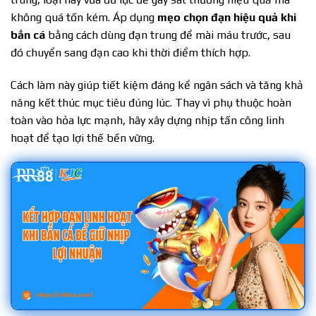
không quá tốn kém. Áp dụng
mẹo chọn đạn hiệu quả khi
bắn cá
bằng cách dùng đạn trung để mài máu trước, sau
đó chuyển sang đạn cao khi thời điểm thích hợp.
Cách làm này giúp tiết kiệm đáng kể ngân sách và tăng khả
năng kết thúc mục tiêu đúng lúc. Thay vì phụ thuộc hoàn
toàn vào hỏa lực mạnh, hãy xây dựng nhịp tấn công linh
hoạt để tạo lợi thế bền vững.