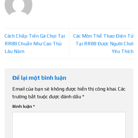
Cách Chấp Tiền Gà Chọi Tại
Các Môn Thể Thao Điện Tử
RR88 Chuẩn Như Cao Thủ
Tại RR88 Được Người Chơi
Lâu Năm
Yêu Thích
Để lại một bình luận
Email của bạn sẽ không được hiển thị công khai.
Các
trường bắt buộc được đánh dấu
*
Bình luận
*