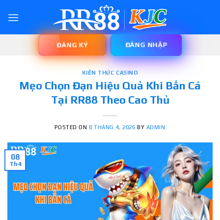
Skip
to
content
ĐĂNG NHẬP
ĐĂNG KÝ
KIẾN THỨC CASINO
Mẹo Chọn Đạn Hiệu Quả Khi Bắn Cá
Tại RR88 Theo Cao Thủ
POSTED ON
8 THÁNG 4, 2026
BY
ADMIN
08
Th4