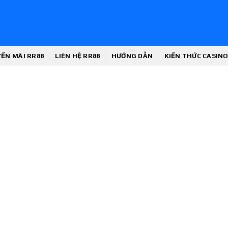
ẾN MÃI RR88
LIÊN HỆ RR88
HƯỚNG DẪN
KIẾN THỨC CASIN