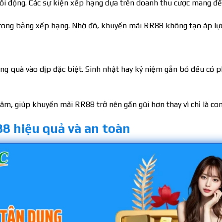
ôi động. Các sự kiện xếp hạng dựa trên doanh thu cược mang đế
 trong bảng xếp hạng. Nhờ đó, khuyến mãi RR88 không tạo áp lực
g quà vào dịp đặc biệt. Sinh nhật hay kỷ niệm gắn bó đều có ph
âm, giúp khuyến mãi RR88 trở nên gần gũi hơn thay vì chỉ là co
8 hiệu quả và an toàn