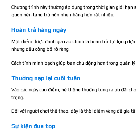
Chương trình này thường áp dụng trong thời gian giới hạn 
quen nền tảng trở nên nhẹ nhàng hơn rất nhiều.
Hoàn trả hàng ngày
Một điểm được đánh giá cao chính là hoàn trả tự động dựa
nhưng đều công bố rõ ràng.
Cách tính minh bạch giúp bạn chủ động hơn trong quản lý 
Thưởng nạp lại cuối tuần
Vào các ngày cao điểm, hệ thống thường tung ra ưu đãi ch
trọng.
Đối với người chơi thể thao, đây là thời điểm vàng để gia
Sự kiện đua top