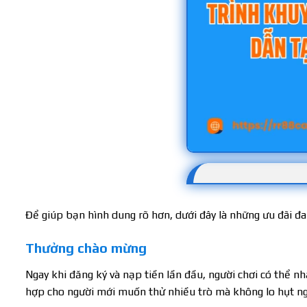
Để giúp bạn hình dung rõ hơn, dưới đây là những ưu đãi 
Thưởng chào mừng
Ngay khi đăng ký và nạp tiền lần đầu, người chơi có thể n
hợp cho người mới muốn thử nhiều trò mà không lo hụt n