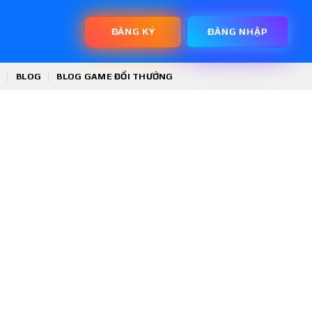
ĐĂNG NHẬP
ĐĂNG KÝ
O
BLOG
BLOG GAME ĐỔI THƯỞNG