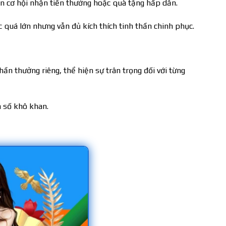
n cơ hội nhận tiền thưởng hoặc quà tặng hấp dẫn.
 quá lớn nhưng vẫn đủ kích thích tinh thần chinh phục.
ần thưởng riêng, thể hiện sự trân trọng đối với từng
n số khô khan.