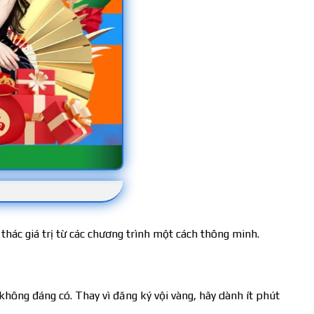
hác giá trị từ các chương trình một cách thông minh.
không đáng có. Thay vì đăng ký vội vàng, hãy dành ít phút