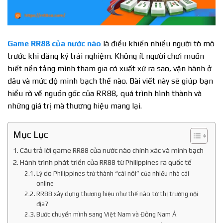
Game RR88 của nước nào
là điều khiến nhiều người tò mò
trước khi đăng ký trải nghiệm. Không ít người chơi muốn
biết nền tảng mình tham gia có xuất xứ ra sao, vận hành ở
đâu và mức độ minh bạch thế nào. Bài viết này sẽ giúp bạn
hiểu rõ về nguồn gốc của RR88, quá trình hình thành và
những giá trị mà thương hiệu mang lại.
Mục Lục
Câu trả lời game RR88 của nước nào chính xác và minh bạch
Hành trình phát triển của RR88 từ Philippines ra quốc tế
Lý do Philippines trở thành “cái nôi” của nhiều nhà cái
online
RR88 xây dựng thương hiệu như thế nào từ thị trường nội
địa?
Bước chuyển mình sang Việt Nam và Đông Nam Á