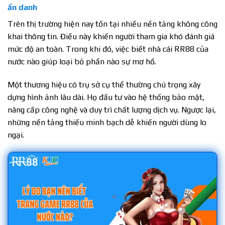
ẩn danh
Trên thị trường hiện nay tồn tại nhiều nền tảng không công
khai thông tin. Điều này khiến người tham gia khó đánh giá
mức độ an toàn. Trong khi đó, việc biết nhà cái RR88 của
nước nào giúp loại bỏ phần nào sự mơ hồ.
Một thương hiệu có trụ sở cụ thể thường chú trọng xây
dựng hình ảnh lâu dài. Họ đầu tư vào hệ thống bảo mật,
nâng cấp công nghệ và duy trì chất lượng dịch vụ. Ngược lại,
những nền tảng thiếu minh bạch dễ khiến người dùng lo
ngại.