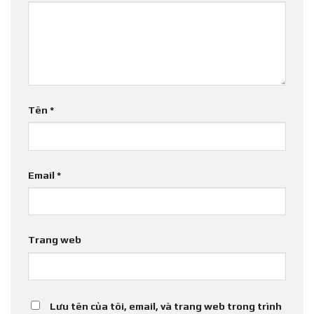
Tên
*
Email
*
Trang web
Lưu tên của tôi, email, và trang web trong trình