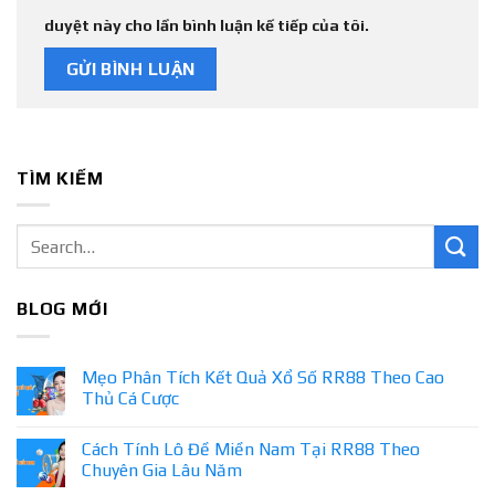
duyệt này cho lần bình luận kế tiếp của tôi.
TÌM KIẾM
BLOG MỚI
Mẹo Phân Tích Kết Quả Xổ Số RR88 Theo Cao
Thủ Cá Cược
Cách Tính Lô Đề Miền Nam Tại RR88 Theo
Chuyên Gia Lâu Năm