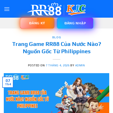
Skip
to
content
ĐĂNG NHẬP
ĐĂNG KÝ
BLOG
Trang Game RR88 Của Nước Nào?
Nguồn Gốc Từ Philippines
POSTED ON
7 THÁNG 4, 2026
BY
ADMIN
07
Th4