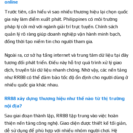
online
Trước tiên, cần hiểu vì sao nhiều thương hiệu lại chọn quốc
gia này làm điểm xuất phát. Philippines có môi trường
pháp lý cởi mở với ngành giải trí trực tuyến. Chính sách
quản lý rõ ràng giúp doanh nghiệp vận hành minh bạch,
đồng thời tạo niềm tin cho người tham gia.
Ngoài ra, cơ sở hạ tầng internet và trung tâm dữ liệu tại đây
tương đối phát triển. Điều này hỗ trợ quá trình xử lý giao
dịch, truyền tải dữ liệu nhanh chóng. Nhờ vậy, các nền tảng
như RR88 có thể đảm bảo tốc độ ổn định cho người dùng ở
nhiều quốc gia khác nhau.
RR88 xây dựng thương hiệu như thế nào từ thị trường
nội địa?
Sau giai đoạn thành lập, RR88 tập trung vào việc hoàn
thiện nền tảng công nghệ. Giao diện được thiết kế tối giản,
dễ sử dụng để phù hợp với nhiều nhóm người chơi. Hệ