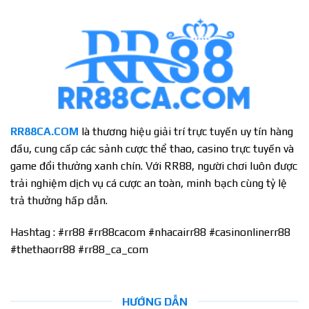
RR88CA.COM
là thương hiệu giải trí trực tuyến uy tín hàng
đầu, cung cấp các sảnh cược thể thao, casino trực tuyến và
game đổi thưởng xanh chín. Với RR88, người chơi luôn được
trải nghiệm dịch vụ cá cược an toàn, minh bạch cùng tỷ lệ
trả thưởng hấp dẫn.
Hashtag : #rr88 #rr88cacom #nhacairr88 #casinonlinerr88
#thethaorr88 #rr88_ca_com
HƯỚNG DẪN