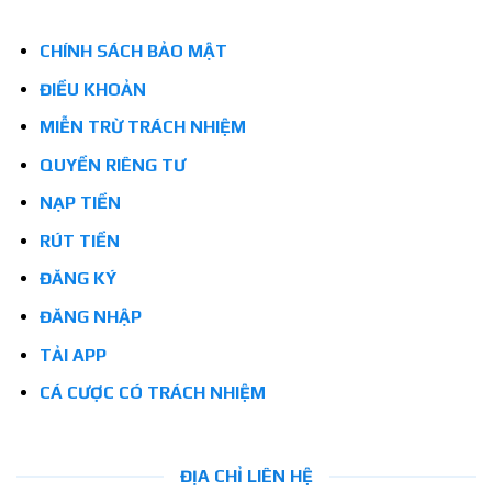
CHÍNH SÁCH BẢO MẬT
ĐIỀU KHOẢN
MIỄN TRỪ TRÁCH NHIỆM
QUYỀN RIÊNG TƯ
NẠP TIỀN
RÚT TIỀN
ĐĂNG KÝ
ĐĂNG NHẬP
TẢI APP
CÁ CƯỢC CÓ TRÁCH NHIỆM
ĐỊA CHỈ LIÊN HỆ