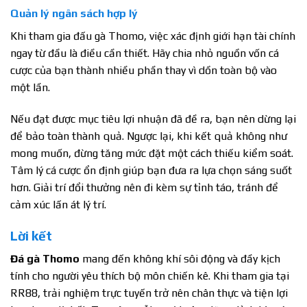
Quản lý ngân sách hợp lý
Khi tham gia đấu gà Thomo, việc xác định giới hạn tài chính
ngay từ đầu là điều cần thiết. Hãy chia nhỏ nguồn vốn cá
cược của bạn thành nhiều phần thay vì dồn toàn bộ vào
một lần.
Nếu đạt được mục tiêu lợi nhuận đã đề ra, bạn nên dừng lại
để bảo toàn thành quả. Ngược lại, khi kết quả không như
mong muốn, đừng tăng mức đặt một cách thiếu kiểm soát.
Tâm lý cá cược ổn định giúp bạn đưa ra lựa chọn sáng suốt
hơn. Giải trí đổi thưởng nên đi kèm sự tỉnh táo, tránh để
cảm xúc lấn át lý trí.
Lời kết
Đá gà Thomo
mang đến không khí sôi động và đầy kịch
tính cho người yêu thích bộ môn chiến kê. Khi tham gia tại
RR88, trải nghiệm trực tuyến trở nên chân thực và tiện lợi