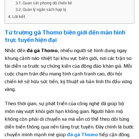
Quan sát phong độ chiến kê
Quản lý ngân sách hợp lý
Lời kết
Từ trường gà Thomo biên giới đến màn hình
trực tuyến hiện đại
Nhắc đến
đá gà Thomo
, nhiều người sẽ hình dung ngay
khung cảnh náo nhiệt tại khu vực biên giới, nơi các trận so
tài diễn ra trước sự chứng kiến của đông đảo khán giả. Mỗi
cuộc chạm trán đều mang tính cạnh tranh cao, đòi hỏi
chiến kê sở hữu sức bền, kỹ thuật và bản lĩnh thi đấu vững
vàng.
Theo thời gian, sự phát triển của công nghệ đã giúp bộ
môn này vượt khỏi giới hạn không gian. Người hâm mộ
không còn phải di chuyển xa mà vẫn có thể theo dõi từng
diễn biến thông qua nền tảng trực tuyến. Đây chính là bước
chuyển mình mạnh mẽ giúp
đá gà Thomo
tiếp cận đông