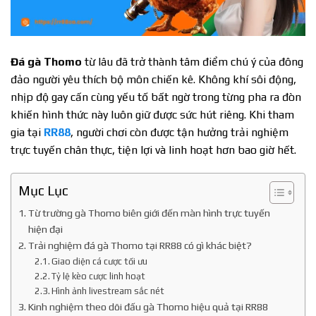
Đá gà Thomo
từ lâu đã trở thành tâm điểm chú ý của đông
đảo người yêu thích bộ môn chiến kê. Không khí sôi động,
nhịp độ gay cấn cùng yếu tố bất ngờ trong từng pha ra đòn
khiến hình thức này luôn giữ được sức hút riêng. Khi tham
gia tại
RR88
, người chơi còn được tận hưởng trải nghiệm
trực tuyến chân thực, tiện lợi và linh hoạt hơn bao giờ hết.
Mục Lục
Từ trường gà Thomo biên giới đến màn hình trực tuyến
hiện đại
Trải nghiệm đá gà Thomo tại RR88 có gì khác biệt?
Giao diện cá cược tối ưu
Tỷ lệ kèo cược linh hoạt
Hình ảnh livestream sắc nét
Kinh nghiệm theo dõi đấu gà Thomo hiệu quả tại RR88