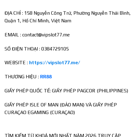
ĐỊA CHỈ : 158 Nguyễn Công Trứ, Phường Nguyễn Thái Bình,
Quận 1, Hồ Chí Minh, Việt Nam
EMAIL :
contact@vipslot77.me
SỐ ĐIỆN THOẠI : 0384729105
WEBSITE :
https://vipslot77.me/
THƯƠNG HIỆU :
RR88
GIẤY PHÉP QUỐC TẾ: GIẤY PHÉP PAGCOR (PHILIPPINES)
GIẤY PHÉP ISLE OF MAN (ĐẢO MAN) VÀ GIẤY PHÉP
CURAÇAO EGAMING (CURAÇAO)
TÌM KIẾM TỪ KHOÁ MỚI NHẤT NĂM 2026 TRUY CẬP