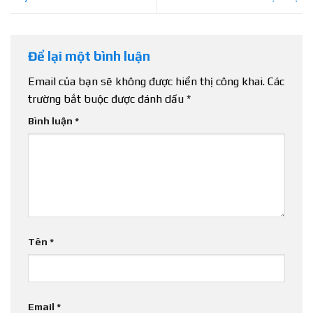
Để lại một bình luận
Email của bạn sẽ không được hiển thị công khai.
Các
trường bắt buộc được đánh dấu
*
Bình luận
*
Tên
*
Email
*