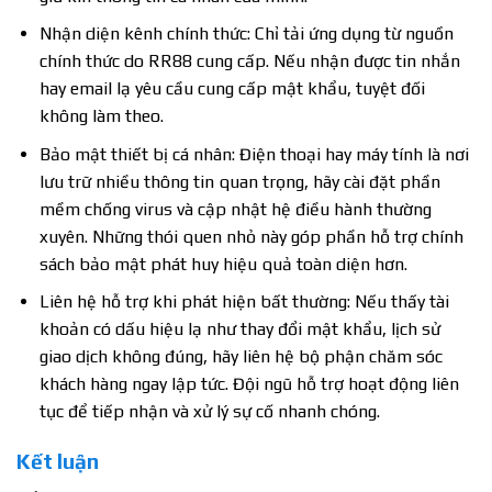
Nhận diện kênh chính thức: Chỉ tải ứng dụng từ nguồn
chính thức do RR88 cung cấp. Nếu nhận được tin nhắn
hay email lạ yêu cầu cung cấp mật khẩu, tuyệt đối
không làm theo.
Bảo mật thiết bị cá nhân: Điện thoại hay máy tính là nơi
lưu trữ nhiều thông tin quan trọng, hãy cài đặt phần
mềm chống virus và cập nhật hệ điều hành thường
xuyên. Những thói quen nhỏ này góp phần hỗ trợ chính
sách bảo mật phát huy hiệu quả toàn diện hơn.
Liên hệ hỗ trợ khi phát hiện bất thường: Nếu thấy tài
khoản có dấu hiệu lạ như thay đổi mật khẩu, lịch sử
giao dịch không đúng, hãy liên hệ bộ phận chăm sóc
khách hàng ngay lập tức. Đội ngũ hỗ trợ hoạt động liên
tục để tiếp nhận và xử lý sự cố nhanh chóng.
Kết luận