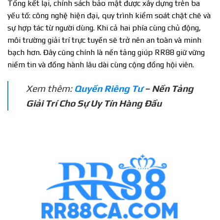
Tổng kết lại, chính sách bảo mật được xây dựng trên ba
yếu tố: công nghệ hiện đại, quy trình kiểm soát chặt chẽ và
sự hợp tác từ người dùng. Khi cả hai phía cùng chủ động,
môi trường giải trí trực tuyến sẽ trở nên an toàn và minh
bạch hơn. Đây cũng chính là nền tảng giúp RR88 giữ vững
niềm tin và đồng hành lâu dài cùng cộng đồng hội viên.
Xem thêm:
Quyền Riêng Tư
– Nền Tảng
Giải Trí Cho Sự Uy Tín Hàng Đầu