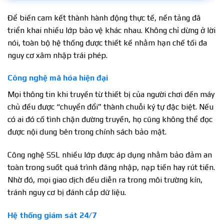
Để biến cam kết thành hành động thực tế, nền tảng đã
triển khai nhiều lớp bảo vệ khác nhau. Không chỉ dừng ở lời
nói, toàn bộ hệ thống được thiết kế nhằm hạn chế tối đa
nguy cơ xâm nhập trái phép.
Công nghệ mã hóa hiện đại
Mọi thông tin khi truyền từ thiết bị của người chơi đến máy
chủ đều được “chuyển đổi” thành chuỗi ký tự đặc biệt. Nếu
có ai đó cố tình chặn đường truyền, họ cũng không thể đọc
được nội dung bên trong chính sách bảo mật.
Công nghệ SSL nhiều lớp được áp dụng nhằm bảo đảm an
toàn trong suốt quá trình đăng nhập, nạp tiền hay rút tiền.
Nhờ đó, mọi giao dịch đều diễn ra trong môi trường kín,
tránh nguy cơ bị đánh cắp dữ liệu.
Hệ thống giám sát 24/7