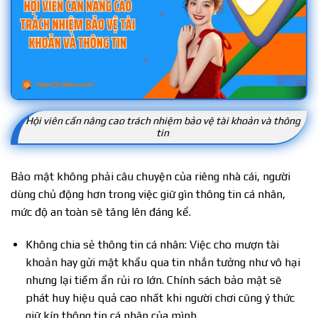
Hội viên cần nâng cao trách nhiệm bảo vệ tài khoản và thông
tin
Bảo mật không phải câu chuyện của riêng nhà cái, người
dùng chủ động hơn trong việc giữ gìn thông tin cá nhân,
mức độ an toàn sẽ tăng lên đáng kể.
Không chia sẻ thông tin cá nhân: Việc cho mượn tài
khoản hay gửi mật khẩu qua tin nhắn tưởng như vô hại
nhưng lại tiềm ẩn rủi ro lớn. Chính sách bảo mật sẽ
phát huy hiệu quả cao nhất khi người chơi cũng ý thức
giữ kín thông tin cá nhân của mình.