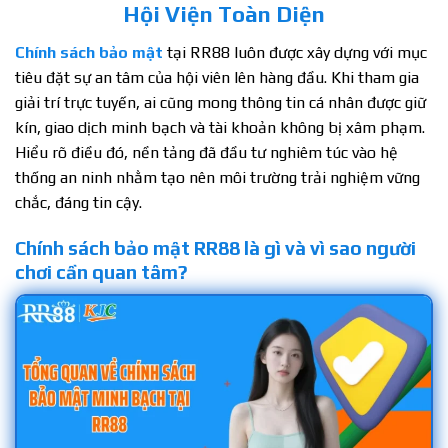
Hội Viện Toàn Diện
Chính sách bảo mật
tại RR88 luôn được xây dựng với mục
tiêu đặt sự an tâm của hội viên lên hàng đầu. Khi tham gia
giải trí trực tuyến, ai cũng mong thông tin cá nhân được giữ
kín, giao dịch minh bạch và tài khoản không bị xâm phạm.
Hiểu rõ điều đó, nền tảng đã đầu tư nghiêm túc vào hệ
thống an ninh nhằm tạo nên môi trường trải nghiệm vững
chắc, đáng tin cậy.
Chính sách bảo mật RR88 là gì và vì sao người
chơi cần quan tâm?