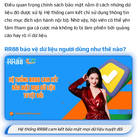
Điều quan trọng chính sách bảo mật nằm ở cách những dữ
liệu đó được xử lý. Hệ thống cam kết chỉ sử dụng thông tin
cho mục đích vận hành nội bộ. Nhờ vậy, hội viên có thể yên
tâm tham gia cá cược mà không lo bị làm phiền bởi quảng
cáo hay rò rỉ dữ liệu.
RR88 bảo vệ dữ liệu người dùng như thế nào?
Hệ thống RR88 cam kết bảo mật mọi dữ liệu tuyệt đối