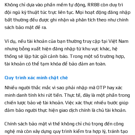
Không chỉ dựa vào phần mềm tự động, RR88 còn duy trì
đội ngũ kỹ thuật túc trực liên tục. Mọi hoạt động đăng nhập
bất thường đều được ghi nhận và phân tích theo như chính
sách bảo mật đề ra.
Ví dụ, nếu tài khoản của bạn thường truy cập tại Việt Nam
nhưng bỗng xuất hiện đăng nhập từ khu vực khác, hệ
thống sẽ lập tức gửi cảnh báo. Trong một số trường hợp,
tài khoản có thể tạm khóa để bảo đảm an toàn.
Quy trình xác minh chặt chẽ
Nhiều người thắc mắc vì sao phải nhập mã OTP hay xác
minh danh tính khi rút tiền. Thực tế, đây là một phần trong
chiến lược bảo vệ tài khoản. Việc xác thực nhiều bước giúp
đảm bảo người thực hiện giao dịch chính là chủ tài khoản.
Chính sách bảo mật vì thế không chỉ chú trọng đến công
nghệ mà còn xây dựng quy trình kiểm tra hợp lý, tránh tạo