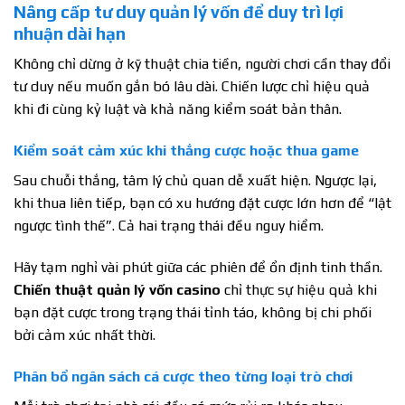
Nâng cấp tư duy quản lý vốn để duy trì lợi
nhuận dài hạn
Không chỉ dừng ở kỹ thuật chia tiền, người chơi cần thay đổi
tư duy nếu muốn gắn bó lâu dài. Chiến lược chỉ hiệu quả
khi đi cùng kỷ luật và khả năng kiểm soát bản thân.
Kiểm soát cảm xúc khi thắng cược hoặc thua game
Sau chuỗi thắng, tâm lý chủ quan dễ xuất hiện. Ngược lại,
khi thua liên tiếp, bạn có xu hướng đặt cược lớn hơn để “lật
ngược tình thế”. Cả hai trạng thái đều nguy hiểm.
Hãy tạm nghỉ vài phút giữa các phiên để ổn định tinh thần.
Chiến thuật quản lý vốn casino
chỉ thực sự hiệu quả khi
bạn đặt cược trong trạng thái tỉnh táo, không bị chi phối
bởi cảm xúc nhất thời.
Phân bổ ngân sách cá cược theo từng loại trò chơi