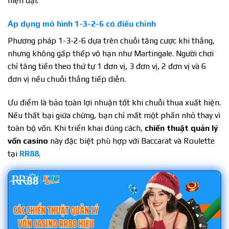
hiện đại.
Áp dụng mô hình 1-3-2-6 có điều chỉnh
Phương pháp 1-3-2-6 dựa trên chuỗi tăng cược khi thắng,
nhưng không gấp thếp vô hạn như Martingale. Người chơi
chỉ tăng tiền theo thứ tự 1 đơn vị, 3 đơn vị, 2 đơn vị và 6
đơn vị nếu chuỗi thắng tiếp diễn.
Ưu điểm là bảo toàn lợi nhuận tốt khi chuỗi thua xuất hiện.
Nếu thất bại giữa chừng, bạn chỉ mất một phần nhỏ thay vì
toàn bộ vốn. Khi triển khai đúng cách,
chiến thuật quản lý
vốn casino
này đặc biệt phù hợp với Baccarat và Roulette
tại
RR88
.