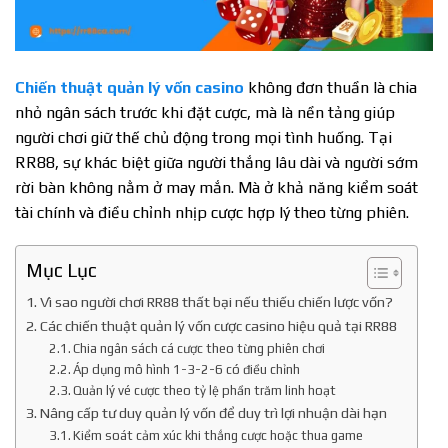
Chiến thuật quản lý vốn casino
không đơn thuần là chia
nhỏ ngân sách trước khi đặt cược, mà là nền tảng giúp
người chơi giữ thế chủ động trong mọi tình huống. Tại
RR88, sự khác biệt giữa người thắng lâu dài và người sớm
rời bàn không nằm ở may mắn. Mà ở khả năng kiểm soát
tài chính và điều chỉnh nhịp cược hợp lý theo từng phiên.
Mục Lục
Vì sao người chơi RR88 thất bại nếu thiếu chiến lược vốn?
Các chiến thuật quản lý vốn cược casino hiệu quả tại RR88
Chia ngân sách cá cược theo từng phiên chơi
Áp dụng mô hình 1-3-2-6 có điều chỉnh
Quản lý vé cược theo tỷ lệ phần trăm linh hoạt
Nâng cấp tư duy quản lý vốn để duy trì lợi nhuận dài hạn
Kiểm soát cảm xúc khi thắng cược hoặc thua game