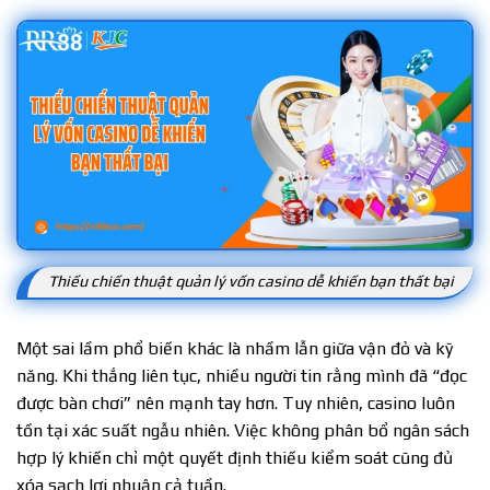
Thiếu chiến thuật quản lý vốn casino dễ khiến bạn thất bại
Một sai lầm phổ biến khác là nhầm lẫn giữa vận đỏ và kỹ
năng. Khi thắng liên tục, nhiều người tin rằng mình đã “đọc
được bàn chơi” nên mạnh tay hơn. Tuy nhiên, casino luôn
tồn tại xác suất ngẫu nhiên. Việc không phân bổ ngân sách
hợp lý khiến chỉ một quyết định thiếu kiểm soát cũng đủ
xóa sạch lợi nhuận cả tuần.