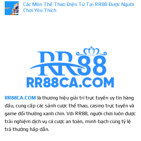
Các Môn Thể Thao Điện Tử Tại RR88 Được Người
Chơi Yêu Thích
RR88CA.COM
là thương hiệu giải trí trực tuyến uy tín hàng
đầu, cung cấp các sảnh cược thể thao, casino trực tuyến và
game đổi thưởng xanh chín. Với RR88, người chơi luôn được
trải nghiệm dịch vụ cá cược an toàn, minh bạch cùng tỷ lệ
trả thưởng hấp dẫn.