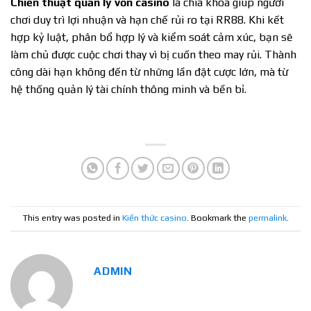
Chiến thuật quản lý vốn casino
là chìa khóa giúp người
chơi duy trì lợi nhuận và hạn chế rủi ro tại RR88. Khi kết
hợp kỷ luật, phân bổ hợp lý và kiểm soát cảm xúc, bạn sẽ
làm chủ được cuộc chơi thay vì bị cuốn theo may rủi. Thành
công dài hạn không đến từ những lần đặt cược lớn, mà từ
hệ thống quản lý tài chính thông minh và bền bỉ.
This entry was posted in
Kiến thức casino
. Bookmark the
permalink
.
ADMIN