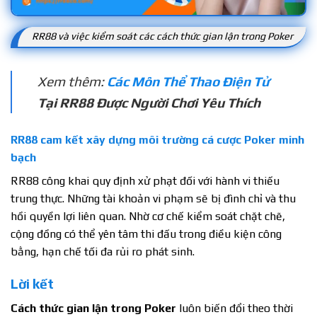
RR88 và việc kiểm soát các cách thức gian lận trong Poker
Xem thêm:
Các Môn Thể Thao Điện Tử
Tại RR88 Được Người Chơi Yêu Thích
RR88 cam kết xây dựng môi trường cá cược Poker minh
bạch
RR88 công khai quy định xử phạt đối với hành vi thiếu
trung thực. Những tài khoản vi phạm sẽ bị đình chỉ và thu
hồi quyền lợi liên quan. Nhờ cơ chế kiểm soát chặt chẽ,
cộng đồng có thể yên tâm thi đấu trong điều kiện công
bằng, hạn chế tối đa rủi ro phát sinh.
Lời kết
Cách thức gian lận trong Poker
luôn biến đổi theo thời