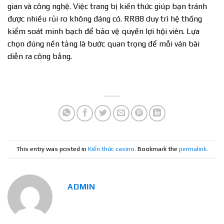
gian và công nghệ. Việc trang bị kiến thức giúp bạn tránh
được nhiều rủi ro không đáng có. RR88 duy trì hệ thống
kiểm soát minh bạch để bảo vệ quyền lợi hội viên. Lựa
chọn đúng nền tảng là bước quan trọng để mỗi ván bài
diễn ra công bằng.
This entry was posted in
Kiến thức casino
. Bookmark the
permalink
.
ADMIN