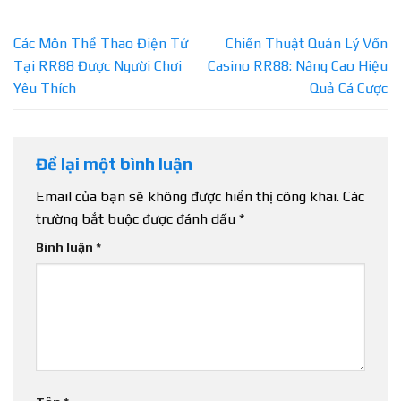
Các Môn Thể Thao Điện Tử
Chiến Thuật Quản Lý Vốn
Tại RR88 Được Người Chơi
Casino RR88: Nâng Cao Hiệu
Yêu Thích
Quả Cá Cược
Để lại một bình luận
Email của bạn sẽ không được hiển thị công khai.
Các
trường bắt buộc được đánh dấu
*
Bình luận
*