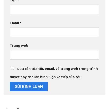
Tên
*
Email
*
Trang web
Lưu tên của tôi, email, và trang web trong trình
duyệt này cho lần bình luận kế tiếp của tôi.