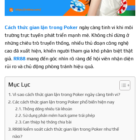
Cách thức gian lận trong Poker
ngày càng tinh vi khi môi
trường trực tuyến phát triển mạnh mẽ. Không chỉ dừng ở
những chiêu trò truyền thống, nhiều thủ đoạn công nghệ
cao đã xuất hiện, khiến người tham gia khó phân biệt thật
giả.
RR88
mang đến góc nhìn rõ ràng để hội viên nhận diện
rủi ro và chủ động phòng tránh hiệu quả.
Mục Lục
Vì sao cách thức gian lận trong Poker ngày càng tinh vi?
Các cách thức gian lận trong Poker phổ biến hiện nay
Thông đồng nhiều tài khoản
Sử dụng phần mềm hack game trái phép
Can thiệp hệ thống chia bài
RR88 kiểm soát cách thức gian lận trong Poker như thế
nào?