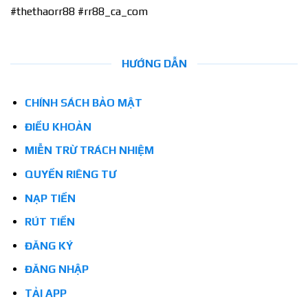
#thethaorr88 #rr88_ca_com
HƯỚNG DẪN
CHÍNH SÁCH BẢO MẬT
ĐIỀU KHOẢN
MIỄN TRỪ TRÁCH NHIỆM
QUYỀN RIÊNG TƯ
NẠP TIỀN
RÚT TIỀN
ĐĂNG KÝ
ĐĂNG NHẬP
TẢI APP