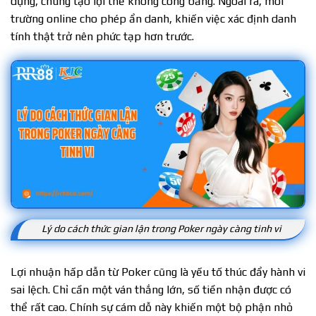
dụng, chúng tạo lợi thế không công bằng. Ngoài ra, môi
trường online cho phép ẩn danh, khiến việc xác định danh
tính thật trở nên phức tạp hơn trước.
Lý do cách thức gian lận trong Poker ngày càng tinh vi
Lợi nhuận hấp dẫn từ Poker cũng là yếu tố thúc đẩy hành vi
sai lệch. Chỉ cần một ván thắng lớn, số tiền nhận được có
thể rất cao. Chính sự cám dỗ này khiến một bộ phận nhỏ