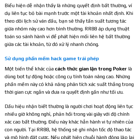
Biểu hiện dễ nhận thấy là những quyết định bất thường, ví
dụ liên tục bỏ bài mạnh trước một tài khoản nhất định. Khi
theo dõi lịch sử ván đấu, bạn sẽ thấy tần suất tương tác
giữa nhóm này cao hơn bình thường. RR88 áp dụng thuật
toán so sánh hành vi để phát hiện mối liên hệ bất thường
giữa các tài khoản, từ đó xử lý nhanh chóng.
Sử dụng phần mềm hack game trái phép
Một biến thể khác của
cách thức gian lận trong Poker
là
dùng bot tự động hoặc công cụ tính toán nâng cao. Những
phần mềm này có khả năng phân tích xác suất thắng trong
thời gian cực ngắn và đưa ra quyết định gần như tối ưu.
Dấu hiệu nhận biết thường là người chơi hoạt động liên tục
nhiều giờ không nghỉ, phản hồi trong vài giây với độ chính
xác cao bất thường. Điều này khác hẳn hành vi tự nhiên của
con người. Tại RR88, hệ thống sẽ ghi nhận tốc độ thao tác
và mô hình đặt cược. Nếu phát hiện chuỗi hành động lặp lại