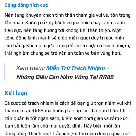
Cộng đồng tích cực
Nền tảng khuyến khích tinh thần tham gia vui vẻ, tôn trọng
lẫn nhau. Không cổ súy hành vi quá khích hay cạnh tranh
tiêu cực, nền tảng hướng tới không khí thân thiện. Một
cộng đồng lành mạnh sẽ giúp mỗi người duy trì góc nhìn
cân bằng. Khi mọi người cùng đề ca cá cược có trách nhiệm,
trải nghiệm chung sẽ trở nên an toàn và bền vững hơn.
Xem thêm:
Miễn Trừ Trách Nhiệm
–
Những Điều Cần Nắm Vững Tại RR88
Kết luận
Cá cược có trách nhiệm là cách để bạn giữ trọn niềm vui khi
tham gia tại RR88 mà không tạo áp lực cho bản thân. Chỉ
cần quản lý tốt ngân sách, kiểm soát thời gian và cảm xúc,
bạn sẽ luôn làm chủ mọi quyết định. Hãy biến mỗi lần
đăng nhập thành một trải nghiệm thư giãn đúng nghĩa, nơi