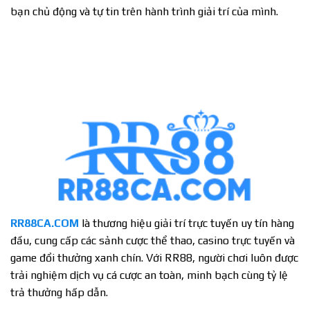
bạn chủ động và tự tin trên hành trình giải trí của mình.
RR88CA.COM
là thương hiệu giải trí trực tuyến uy tín hàng
đầu, cung cấp các sảnh cược thể thao, casino trực tuyến và
game đổi thưởng xanh chín. Với RR88, người chơi luôn được
trải nghiệm dịch vụ cá cược an toàn, minh bạch cùng tỷ lệ
trả thưởng hấp dẫn.