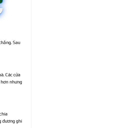
thắng. Sau
oà. Các cửa
o hơn nhưng
chia
ng đương ghi