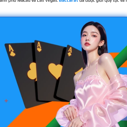
thành phố Macau và Las Vegas.
Baccarat
đã được giới quý tộc và 