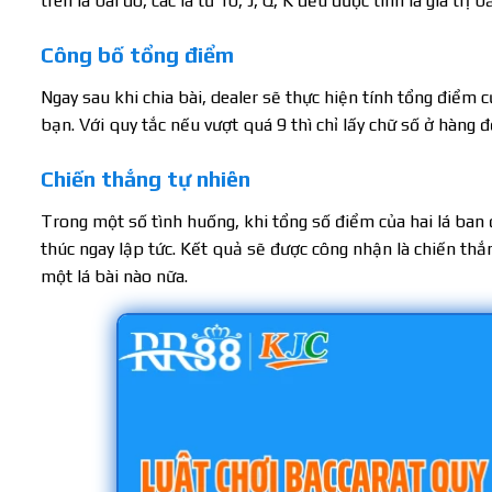
trên lá bài đó, các lá từ 10, J, Q, K đều được tính là giá trị
Công bố tổng điểm
Ngay sau khi chia bài, dealer sẽ thực hiện tính tổng điểm c
bạn. Với quy tắc nếu vượt quá 9 thì chỉ lấy chữ số ở hàng 
Chiến thắng tự nhiên
Trong một số tình huống, khi tổng số điểm của hai lá ban đ
thúc ngay lập tức. Kết quả sẽ được công nhận là chiến thắ
một lá bài nào nữa.