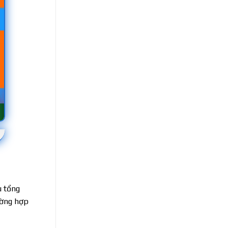
u tổng
ường hợp