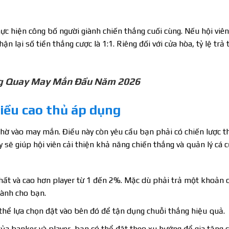
hực hiện công bố người giành chiến thắng cuối cùng. Nếu hội viên
ận lại số tiền thắng cược là 1:1. Riêng đối với cửa hòa, tỷ lệ trả
ng Quay May Mắn Đầu Năm 2026
iều cao thủ áp dụng
 nhờ vào may mắn. Điều này còn yêu cầu bạn phải có chiến lược 
 sẽ giúp hội viên cải thiện khả năng chiến thắng và quản lý cá 
nhất và cao hơn player từ 1 đến 2%. Mặc dù phải trả một khoản c
dành cho bạn.
thể lựa chọn đặt vào bên đó để tận dụng chuỗi thắng hiệu quả.
a banker và player, bạn có thể đặt theo xu hướng để gia tăng c