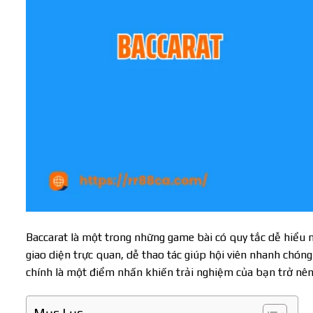
Baccarat là một trong những game bài có quy tắc dễ hiểu n
giao diện trực quan, dễ thao tác giúp hội viên nhanh chón
chính là một điểm nhấn khiến trải nghiệm của bạn trở nên
Mục Lục