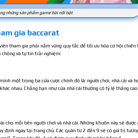
ong những sản phẩm game bài nổi bật
ham gia baccarat
iên tham gia phải nắm vững quy tắc để tối ưu hóa cơ hội chiến 
 chóng và tự tin trải nghiệm:
mình một trong ba cửa cược chính đó là: người chơi, nhà cái và h
ng khác nhau. Chẳng hạn như cửa nhà cái thường có tỷ lệ thắng ca
á bài cho mỗi bên người chơi và nhà cái. Những khuôn này sẽ được 
uy định ngay tại trang chủ. Các quân từ 2 đến 9 sẽ có giá trị tươ